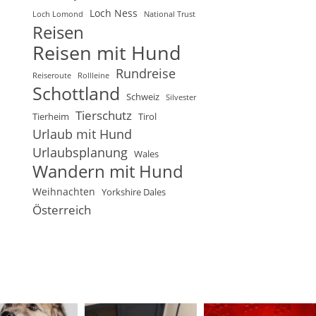
Loch Ness
Loch Lomond
National Trust
Reisen
Reisen mit Hund
Rundreise
Reiseroute
Rollleine
Schottland
Schweiz
Silvester
Tierschutz
Tierheim
Tirol
Urlaub mit Hund
Urlaubsplanung
Wales
Wandern mit Hund
Weihnachten
Yorkshire Dales
Österreich