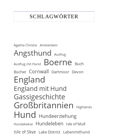
SCHLAGWÖRTER
Agatha Christie
Amsterdam
Angsthund
Ausflug
Boerne
Buch
Ausflug mit Hund
Cornwall
Bücher
Dartmoor
Devon
England
England mit Hund
Gassigeschichte
Großbritannien
Highlands
Hund
Hundeerziehung
Hundeleben
Isle of Mull
Hundekekse
Isle of Skye
Lake District
Lebenmithund