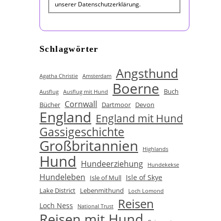
unserer Datenschutzerklärung.
Schlagwörter
Angsthund
Agatha Christie
Amsterdam
Boerne
Buch
Ausflug
Ausflug mit Hund
Cornwall
Bücher
Dartmoor
Devon
England
England mit Hund
Gassigeschichte
Großbritannien
Highlands
Hund
Hundeerziehung
Hundekekse
Hundeleben
Isle of Skye
Isle of Mull
Lake District
Lebenmithund
Loch Lomond
Reisen
Loch Ness
National Trust
Reisen mit Hund