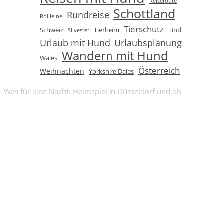
Reiseroute
Schottland
Rundreise
Rollleine
Tierschutz
Schweiz
Tierheim
Tirol
Silvester
Urlaub mit Hund
Urlaubsplanung
Wandern mit Hund
Wales
Österreich
Weihnachten
Yorkshire Dales
Was für eine Nacht. Heimspiel in Düsseldorf und oh