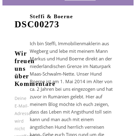
Steffi & Boerne
DSC00273
Ich bin Steffi, Immobilienmaklerin aus
Wegberg und lebe mit meinem Mann
Wir
Markus und Hund Boerne direkt an der
freuen
niederländischen Grenze im Naturpark
uns
Maas-Schwalm-Nette. Unser Hund
über
Boerne ist am 1. Mai 2014 im Alter von
Kommentare
ca. 2 Jahren bei uns eingezogen und hat
zuvor in Rumänien gelebt. Hier auf
Deine
meinem Blog möchte ich euch zeigen,
E-Mail-
dass das Leben mit Angsthund toll sein
Adresse
kann und man auch mit einem
wird
ängstlichen Hund herrlich verreisen
nicht
kann. Gebe euch Tipps rund um die