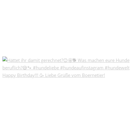
Happy Birthday!!! 🥳 Liebe Grüße vom Boernetier!