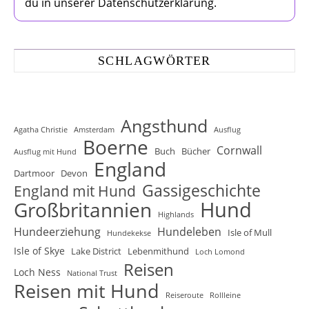
du in unserer Datenschutzerklärung.
SCHLAGWÖRTER
Angsthund
Agatha Christie
Amsterdam
Ausflug
Boerne
Cornwall
Buch
Bücher
Ausflug mit Hund
England
Dartmoor
Devon
Gassigeschichte
England mit Hund
Hund
Großbritannien
Highlands
Hundeerziehung
Hundeleben
Isle of Mull
Hundekekse
Isle of Skye
Lake District
Lebenmithund
Loch Lomond
Reisen
Loch Ness
National Trust
Reisen mit Hund
Reiseroute
Rollleine