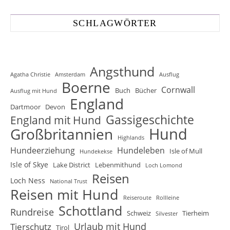
SCHLAGWÖRTER
Angsthund
Agatha Christie
Amsterdam
Ausflug
Boerne
Cornwall
Buch
Bücher
Ausflug mit Hund
England
Dartmoor
Devon
Gassigeschichte
England mit Hund
Hund
Großbritannien
Highlands
Hundeerziehung
Hundeleben
Isle of Mull
Hundekekse
Isle of Skye
Lake District
Lebenmithund
Loch Lomond
Reisen
Loch Ness
National Trust
Reisen mit Hund
Reiseroute
Rollleine
Schottland
Rundreise
Schweiz
Tierheim
Silvester
Urlaub mit Hund
Tierschutz
Tirol