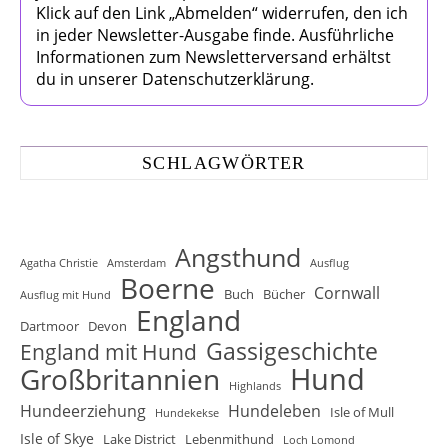
Klick auf den Link „Abmelden“ widerrufen, den ich
in jeder Newsletter-Ausgabe finde. Ausführliche
Informationen zum Newsletterversand erhältst
du in unserer Datenschutzerklärung.
SCHLAGWÖRTER
Angsthund
Agatha Christie
Amsterdam
Ausflug
Boerne
Cornwall
Buch
Bücher
Ausflug mit Hund
England
Dartmoor
Devon
Gassigeschichte
England mit Hund
Hund
Großbritannien
Highlands
Hundeerziehung
Hundeleben
Isle of Mull
Hundekekse
Isle of Skye
Lake District
Lebenmithund
Loch Lomond