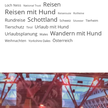
Reisen
Loch Ness
National Trust
Reisen mit Hund
Reiseroute
Rollleine
Schottland
Rundreise
Schweiz
Tierheim
Silvester
Urlaub mit Hund
Tierschutz
Tirol
Wandern mit Hund
Urlaubsplanung
Wales
Österreich
Weihnachten
Yorkshire Dales