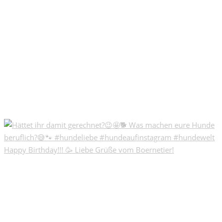
Happy Birthday!!! 🥳 Liebe Grüße vom Boernetier!