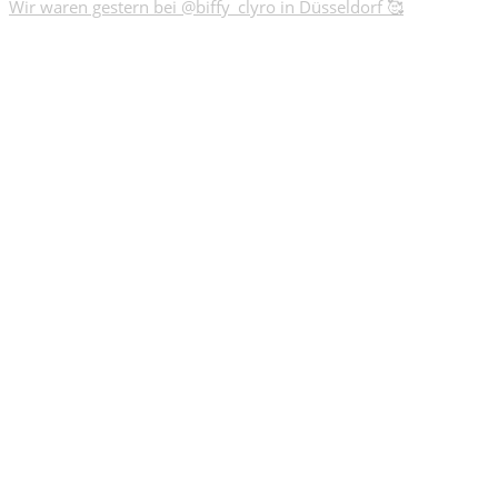
Wir waren gestern bei @biffy_clyro in Düsseldorf 🥰