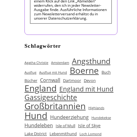
einem Klick auf den Link „Abmelden“
widerrufen, den ich in jeder Newsletter-
Ausgabe finde. Ausführliche Informationen
zum Newsletterversand erhältst du in
unserer Datenschutzerklärung.
Schlagwörter
Angsthund
Agatha Christie
Amsterdam
Boerne
Buch
Ausflug
Ausflug mit Hund
Cornwall
Bücher
Dartmoor
Devon
England
England mit Hund
Gassigeschichte
Großbritannien
Highlands
Hund
Hundeerziehung
Hundekekse
Hundeleben
Isle of Skye
Isle of Mull
Lake District
Lebenmithund
Loch Lomond