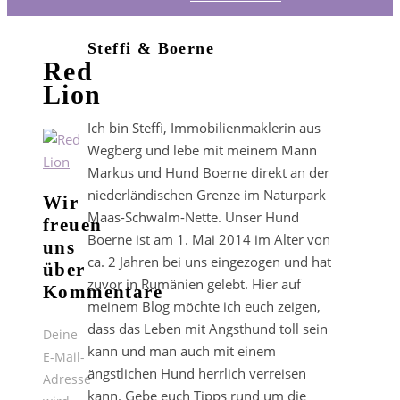
Steffi & Boerne
Red
Lion
Ich bin Steffi, Immobilienmaklerin aus
Wegberg und lebe mit meinem Mann
Markus und Hund Boerne direkt an der
niederländischen Grenze im Naturpark
Wir
Maas-Schwalm-Nette. Unser Hund
freuen
Boerne ist am 1. Mai 2014 im Alter von
uns
ca. 2 Jahren bei uns eingezogen und hat
über
zuvor in Rumänien gelebt. Hier auf
Kommentare
meinem Blog möchte ich euch zeigen,
dass das Leben mit Angsthund toll sein
Deine
kann und man auch mit einem
E-Mail-
ängstlichen Hund herrlich verreisen
Adresse
kann. Gebe euch Tipps rund um die