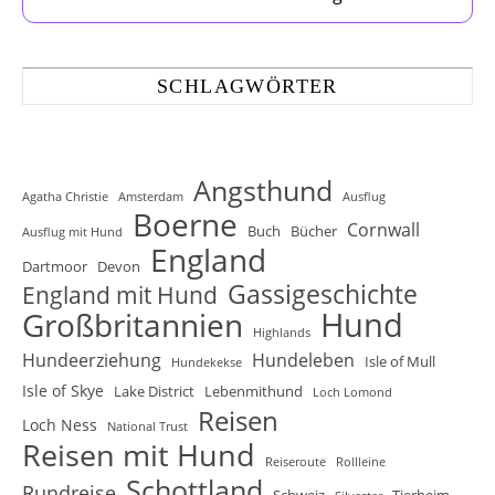
SCHLAGWÖRTER
Angsthund
Agatha Christie
Amsterdam
Ausflug
Boerne
Cornwall
Buch
Bücher
Ausflug mit Hund
England
Dartmoor
Devon
Gassigeschichte
England mit Hund
Hund
Großbritannien
Highlands
Hundeerziehung
Hundeleben
Isle of Mull
Hundekekse
Isle of Skye
Lake District
Lebenmithund
Loch Lomond
Reisen
Loch Ness
National Trust
Reisen mit Hund
Reiseroute
Rollleine
Schottland
Rundreise