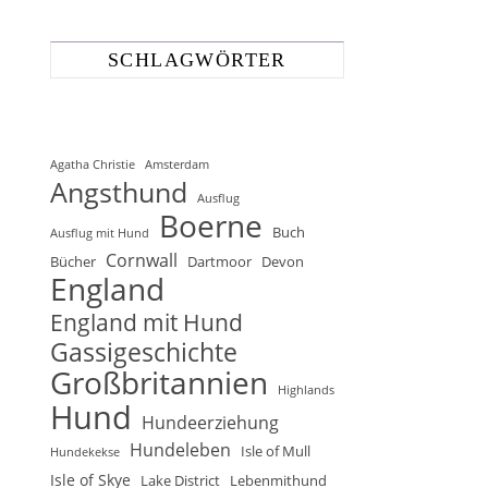
SCHLAGWÖRTER
Agatha Christie
Amsterdam
Angsthund
Ausflug
Boerne
Buch
Ausflug mit Hund
Cornwall
Bücher
Dartmoor
Devon
England
England mit Hund
Gassigeschichte
Großbritannien
Highlands
Hund
Hundeerziehung
Hundeleben
Isle of Mull
Hundekekse
Isle of Skye
Lake District
Lebenmithund