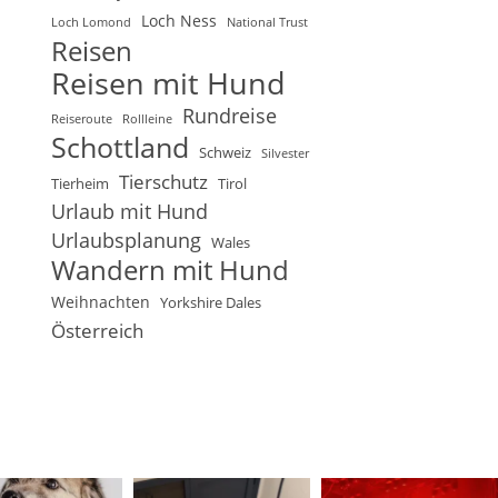
Loch Ness
Loch Lomond
National Trust
Reisen
Reisen mit Hund
Rundreise
Reiseroute
Rollleine
Schottland
Schweiz
Silvester
Tierschutz
Tierheim
Tirol
Urlaub mit Hund
Urlaubsplanung
Wales
Wandern mit Hund
Weihnachten
Yorkshire Dales
Österreich