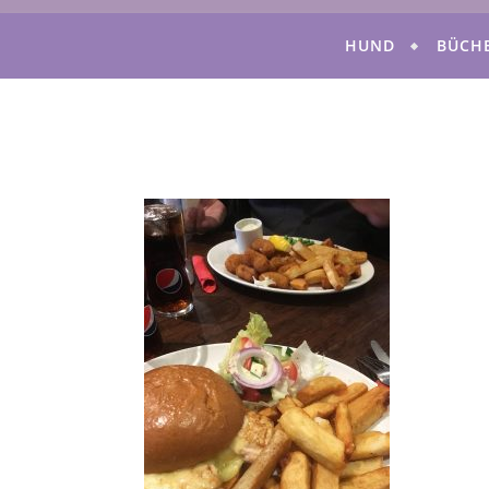
HUND
BÜCH