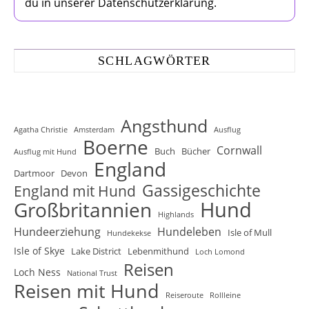
du in unserer Datenschutzerklärung.
SCHLAGWÖRTER
Angsthund
Agatha Christie
Amsterdam
Ausflug
Boerne
Cornwall
Buch
Bücher
Ausflug mit Hund
England
Dartmoor
Devon
Gassigeschichte
England mit Hund
Hund
Großbritannien
Highlands
Hundeerziehung
Hundeleben
Isle of Mull
Hundekekse
Isle of Skye
Lake District
Lebenmithund
Loch Lomond
Reisen
Loch Ness
National Trust
Reisen mit Hund
Reiseroute
Rollleine