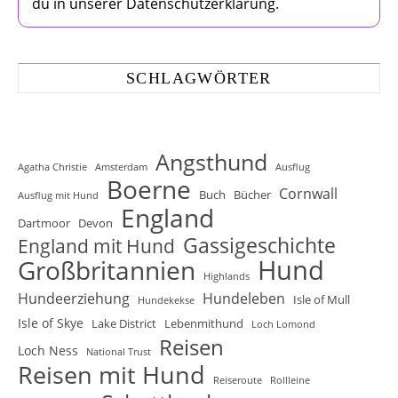
du in unserer Datenschutzerklärung.
SCHLAGWÖRTER
Angsthund
Agatha Christie
Amsterdam
Ausflug
Boerne
Cornwall
Buch
Bücher
Ausflug mit Hund
England
Dartmoor
Devon
Gassigeschichte
England mit Hund
Hund
Großbritannien
Highlands
Hundeerziehung
Hundeleben
Isle of Mull
Hundekekse
Isle of Skye
Lake District
Lebenmithund
Loch Lomond
Reisen
Loch Ness
National Trust
Reisen mit Hund
Reiseroute
Rollleine