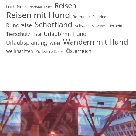
Reisen
Loch Ness
National Trust
Reisen mit Hund
Reiseroute
Rollleine
Schottland
Rundreise
Schweiz
Tierheim
Silvester
Urlaub mit Hund
Tierschutz
Tirol
Wandern mit Hund
Urlaubsplanung
Wales
Österreich
Weihnachten
Yorkshire Dales