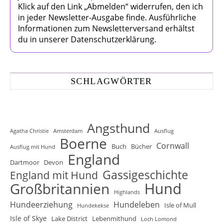
Klick auf den Link „Abmelden“ widerrufen, den ich
in jeder Newsletter-Ausgabe finde. Ausführliche
Informationen zum Newsletterversand erhältst
du in unserer Datenschutzerklärung.
SCHLAGWÖRTER
Angsthund
Agatha Christie
Amsterdam
Ausflug
Boerne
Cornwall
Buch
Bücher
Ausflug mit Hund
England
Dartmoor
Devon
Gassigeschichte
England mit Hund
Hund
Großbritannien
Highlands
Hundeerziehung
Hundeleben
Isle of Mull
Hundekekse
Isle of Skye
Lake District
Lebenmithund
Loch Lomond