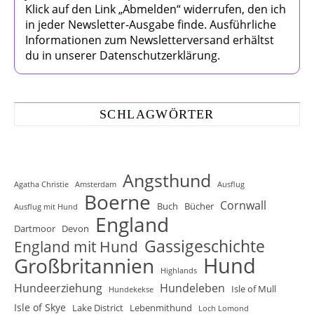
Klick auf den Link „Abmelden“ widerrufen, den ich
in jeder Newsletter-Ausgabe finde. Ausführliche
Informationen zum Newsletterversand erhältst
du in unserer Datenschutzerklärung.
SCHLAGWÖRTER
Angsthund
Agatha Christie
Amsterdam
Ausflug
Boerne
Cornwall
Buch
Bücher
Ausflug mit Hund
England
Dartmoor
Devon
Gassigeschichte
England mit Hund
Hund
Großbritannien
Highlands
Hundeerziehung
Hundeleben
Isle of Mull
Hundekekse
Isle of Skye
Lake District
Lebenmithund
Loch Lomond