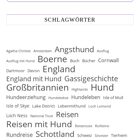
SCHLAGWÖRTER
Angsthund
Agatha Christie
Amsterdam
Ausflug
Boerne
Cornwall
Buch
Bücher
Ausflug mit Hund
England
Dartmoor
Devon
Gassigeschichte
England mit Hund
Hund
Großbritannien
Highlands
Hundeerziehung
Hundeleben
Isle of Mull
Hundekekse
Isle of Skye
Lake District
Lebenmithund
Loch Lomond
Reisen
Loch Ness
National Trust
Reisen mit Hund
Reiseroute
Rollleine
Schottland
Rundreise
Schweiz
Tierheim
Silvester