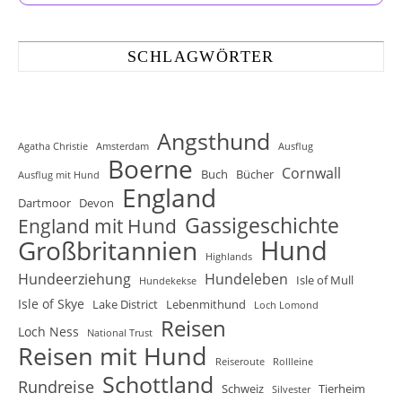
SCHLAGWÖRTER
Angsthund
Agatha Christie
Amsterdam
Ausflug
Boerne
Cornwall
Buch
Bücher
Ausflug mit Hund
England
Dartmoor
Devon
Gassigeschichte
England mit Hund
Hund
Großbritannien
Highlands
Hundeerziehung
Hundeleben
Isle of Mull
Hundekekse
Isle of Skye
Lake District
Lebenmithund
Loch Lomond
Reisen
Loch Ness
National Trust
Reisen mit Hund
Reiseroute
Rollleine
Schottland
Rundreise
Schweiz
Tierheim
Silvester