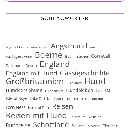
SCHLAGWÖRTER
Angsthund
Agatha Christie
Amsterdam
Ausflug
Boerne
Cornwall
Buch
Bücher
Ausflug mit Hund
England
Dartmoor
Devon
Gassigeschichte
England mit Hund
Hund
Großbritannien
Highlands
Hundeerziehung
Hundeleben
Isle of Mull
Hundekekse
Isle of Skye
Lake District
Lebenmithund
Loch Lomond
Reisen
Loch Ness
National Trust
Reisen mit Hund
Reiseroute
Rollleine
Schottland
Rundreise
Schweiz
Tierheim
Silvester