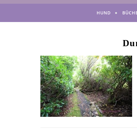
HUND
BÜCH
Du