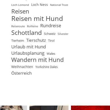
Loch Ness
Loch Lomond
National Trust
Reisen
Reisen mit Hund
Rundreise
Reiseroute
Rollleine
Schottland
Schweiz
Silvester
Tierschutz
Tierheim
Tirol
Urlaub mit Hund
Urlaubsplanung
Wales
Wandern mit Hund
Weihnachten
Yorkshire Dales
Österreich