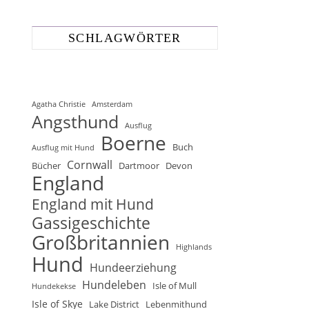
SCHLAGWÖRTER
Agatha Christie
Amsterdam
Angsthund
Ausflug
Boerne
Buch
Ausflug mit Hund
Cornwall
Bücher
Dartmoor
Devon
England
England mit Hund
Gassigeschichte
Großbritannien
Highlands
Hund
Hundeerziehung
Hundeleben
Isle of Mull
Hundekekse
Isle of Skye
Lake District
Lebenmithund