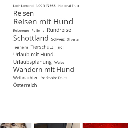
Loch Ness
Loch Lomond
National Trust
Reisen
Reisen mit Hund
Rundreise
Reiseroute
Rollleine
Schottland
Schweiz
Silvester
Tierschutz
Tierheim
Tirol
Urlaub mit Hund
Urlaubsplanung
Wales
Wandern mit Hund
Weihnachten
Yorkshire Dales
Österreich