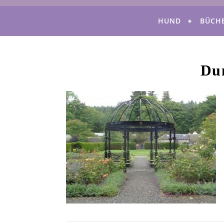
HUND
BÜCH
Du