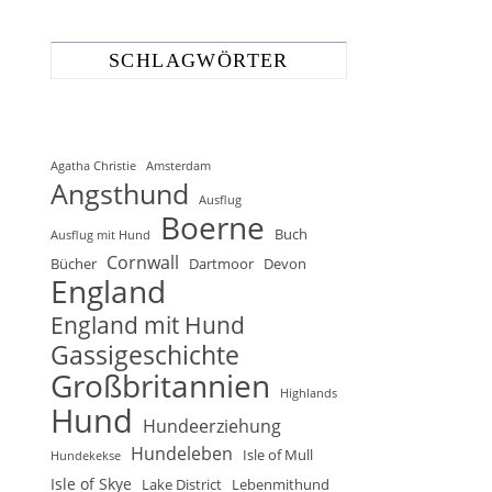
SCHLAGWÖRTER
Agatha Christie
Amsterdam
Angsthund
Ausflug
Boerne
Buch
Ausflug mit Hund
Cornwall
Bücher
Dartmoor
Devon
England
England mit Hund
Gassigeschichte
Großbritannien
Highlands
Hund
Hundeerziehung
Hundeleben
Isle of Mull
Hundekekse
Isle of Skye
Lake District
Lebenmithund