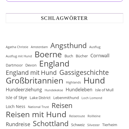
SCHLAGWÖRTER
Angsthund
Agatha Christie
Amsterdam
Ausflug
Boerne
Cornwall
Buch
Bücher
Ausflug mit Hund
England
Dartmoor
Devon
Gassigeschichte
England mit Hund
Hund
Großbritannien
Highlands
Hundeerziehung
Hundeleben
Isle of Mull
Hundekekse
Isle of Skye
Lake District
Lebenmithund
Loch Lomond
Reisen
Loch Ness
National Trust
Reisen mit Hund
Reiseroute
Rollleine
Schottland
Rundreise
Schweiz
Tierheim
Silvester