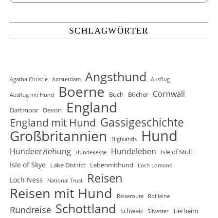
SCHLAGWÖRTER
Angsthund
Agatha Christie
Amsterdam
Ausflug
Boerne
Cornwall
Buch
Bücher
Ausflug mit Hund
England
Dartmoor
Devon
Gassigeschichte
England mit Hund
Hund
Großbritannien
Highlands
Hundeerziehung
Hundeleben
Isle of Mull
Hundekekse
Isle of Skye
Lake District
Lebenmithund
Loch Lomond
Reisen
Loch Ness
National Trust
Reisen mit Hund
Reiseroute
Rollleine
Schottland
Rundreise
Schweiz
Tierheim
Silvester