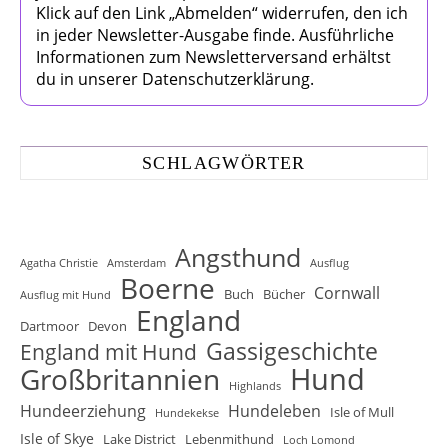
Klick auf den Link „Abmelden“ widerrufen, den ich
in jeder Newsletter-Ausgabe finde. Ausführliche
Informationen zum Newsletterversand erhältst
du in unserer Datenschutzerklärung.
SCHLAGWÖRTER
Angsthund
Agatha Christie
Amsterdam
Ausflug
Boerne
Cornwall
Buch
Bücher
Ausflug mit Hund
England
Dartmoor
Devon
Gassigeschichte
England mit Hund
Hund
Großbritannien
Highlands
Hundeerziehung
Hundeleben
Isle of Mull
Hundekekse
Isle of Skye
Lake District
Lebenmithund
Loch Lomond