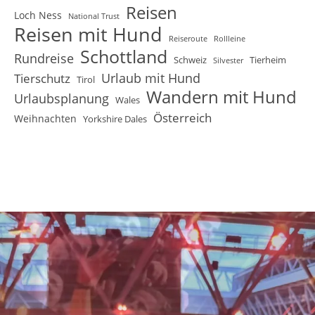
Reisen
Loch Ness
National Trust
Reisen mit Hund
Reiseroute
Rollleine
Schottland
Rundreise
Schweiz
Tierheim
Silvester
Urlaub mit Hund
Tierschutz
Tirol
Wandern mit Hund
Urlaubsplanung
Wales
Österreich
Weihnachten
Yorkshire Dales