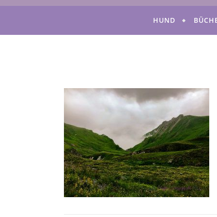
HUND
BÜCH