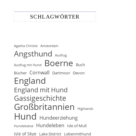
SCHLAGWÖRTER
Agatha Christie
Amsterdam
Angsthund
Ausflug
Boerne
Buch
Ausflug mit Hund
Cornwall
Bücher
Dartmoor
Devon
England
England mit Hund
Gassigeschichte
Großbritannien
Highlands
Hund
Hundeerziehung
Hundeleben
Isle of Mull
Hundekekse
Isle of Skye
Lake District
Lebenmithund