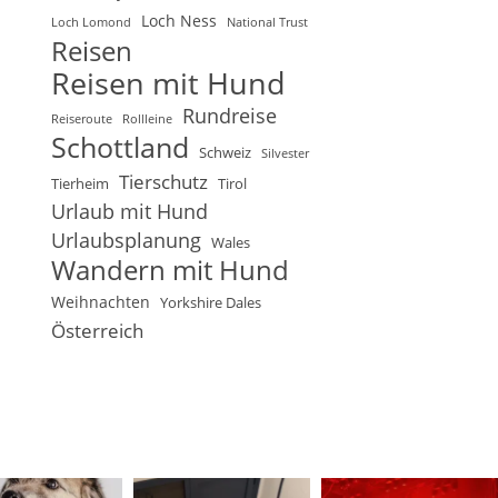
Loch Ness
Loch Lomond
National Trust
Reisen
Reisen mit Hund
Rundreise
Reiseroute
Rollleine
Schottland
Schweiz
Silvester
Tierschutz
Tierheim
Tirol
Urlaub mit Hund
Urlaubsplanung
Wales
Wandern mit Hund
Weihnachten
Yorkshire Dales
Österreich