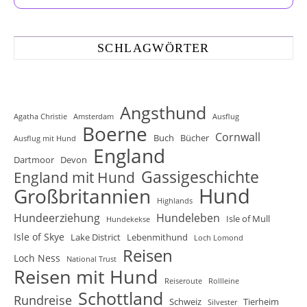
SCHLAGWÖRTER
Angsthund
Agatha Christie
Amsterdam
Ausflug
Boerne
Cornwall
Buch
Bücher
Ausflug mit Hund
England
Dartmoor
Devon
Gassigeschichte
England mit Hund
Hund
Großbritannien
Highlands
Hundeerziehung
Hundeleben
Isle of Mull
Hundekekse
Isle of Skye
Lake District
Lebenmithund
Loch Lomond
Reisen
Loch Ness
National Trust
Reisen mit Hund
Reiseroute
Rollleine
Schottland
Rundreise
Schweiz
Tierheim
Silvester