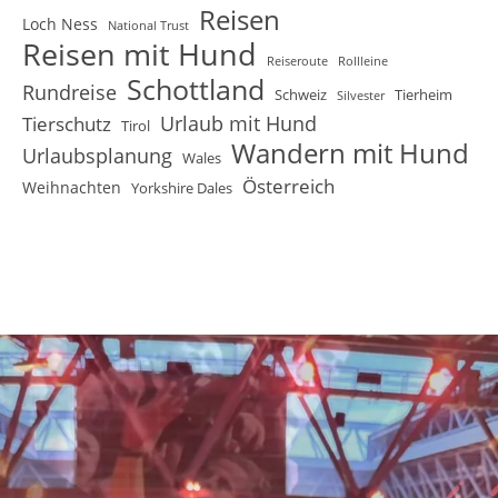
Reisen
Loch Ness
National Trust
Reisen mit Hund
Reiseroute
Rollleine
Schottland
Rundreise
Schweiz
Tierheim
Silvester
Urlaub mit Hund
Tierschutz
Tirol
Wandern mit Hund
Urlaubsplanung
Wales
Österreich
Weihnachten
Yorkshire Dales