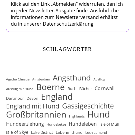
Klick auf den Link „Abmelden“ widerrufen, den ich
in jeder Newsletter-Ausgabe finde. Ausführliche
Informationen zum Newsletterversand erhältst
du in unserer Datenschutzerklärung.
SCHLAGWÖRTER
Angsthund
Agatha Christie
Amsterdam
Ausflug
Boerne
Cornwall
Buch
Bücher
Ausflug mit Hund
England
Dartmoor
Devon
Gassigeschichte
England mit Hund
Hund
Großbritannien
Highlands
Hundeerziehung
Hundeleben
Isle of Mull
Hundekekse
Isle of Skye
Lake District
Lebenmithund
Loch Lomond