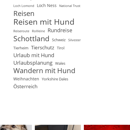
Loch Ness
Loch Lomond
National Trust
Reisen
Reisen mit Hund
Rundreise
Reiseroute
Rollleine
Schottland
Schweiz
Silvester
Tierschutz
Tierheim
Tirol
Urlaub mit Hund
Urlaubsplanung
Wales
Wandern mit Hund
Weihnachten
Yorkshire Dales
Österreich