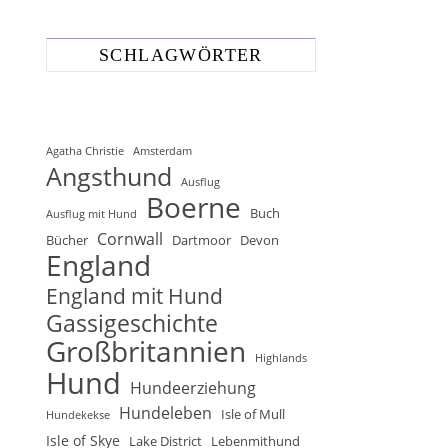
SCHLAGWÖRTER
Agatha Christie
Amsterdam
Angsthund
Ausflug
Boerne
Buch
Ausflug mit Hund
Cornwall
Bücher
Dartmoor
Devon
England
England mit Hund
Gassigeschichte
Großbritannien
Highlands
Hund
Hundeerziehung
Hundeleben
Isle of Mull
Hundekekse
Isle of Skye
Lake District
Lebenmithund