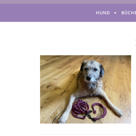
HUND
BÜCH