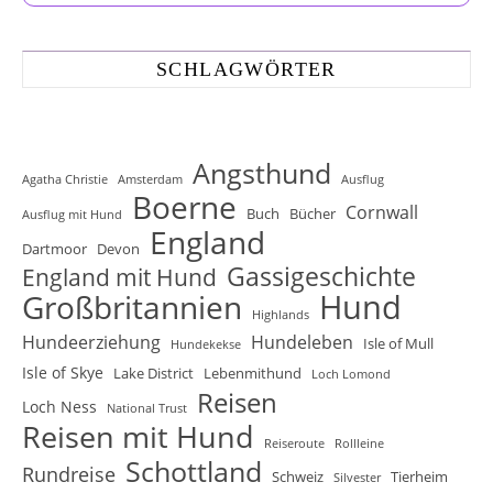
SCHLAGWÖRTER
Angsthund
Agatha Christie
Amsterdam
Ausflug
Boerne
Cornwall
Buch
Bücher
Ausflug mit Hund
England
Dartmoor
Devon
Gassigeschichte
England mit Hund
Hund
Großbritannien
Highlands
Hundeerziehung
Hundeleben
Isle of Mull
Hundekekse
Isle of Skye
Lake District
Lebenmithund
Loch Lomond
Reisen
Loch Ness
National Trust
Reisen mit Hund
Reiseroute
Rollleine
Schottland
Rundreise
Schweiz
Tierheim
Silvester