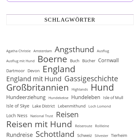
SCHLAGWÖRTER
Angsthund
Agatha Christie
Amsterdam
Ausflug
Boerne
Cornwall
Buch
Bücher
Ausflug mit Hund
England
Dartmoor
Devon
Gassigeschichte
England mit Hund
Hund
Großbritannien
Highlands
Hundeerziehung
Hundeleben
Isle of Mull
Hundekekse
Isle of Skye
Lake District
Lebenmithund
Loch Lomond
Reisen
Loch Ness
National Trust
Reisen mit Hund
Reiseroute
Rollleine
Schottland
Rundreise
Schweiz
Tierheim
Silvester