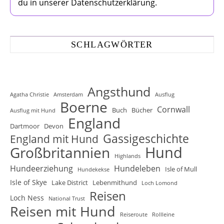
du in unserer Datenschutzerklärung.
SCHLAGWÖRTER
Angsthund
Agatha Christie
Amsterdam
Ausflug
Boerne
Cornwall
Buch
Bücher
Ausflug mit Hund
England
Dartmoor
Devon
Gassigeschichte
England mit Hund
Hund
Großbritannien
Highlands
Hundeerziehung
Hundeleben
Isle of Mull
Hundekekse
Isle of Skye
Lake District
Lebenmithund
Loch Lomond
Reisen
Loch Ness
National Trust
Reisen mit Hund
Reiseroute
Rollleine