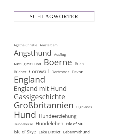
SCHLAGWÖRTER
Agatha Christie
Amsterdam
Angsthund
Ausflug
Boerne
Buch
Ausflug mit Hund
Cornwall
Bücher
Dartmoor
Devon
England
England mit Hund
Gassigeschichte
Großbritannien
Highlands
Hund
Hundeerziehung
Hundeleben
Isle of Mull
Hundekekse
Isle of Skye
Lake District
Lebenmithund