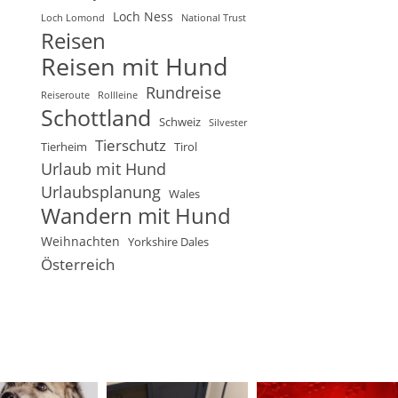
Loch Ness
Loch Lomond
National Trust
Reisen
Reisen mit Hund
Rundreise
Reiseroute
Rollleine
Schottland
Schweiz
Silvester
Tierschutz
Tierheim
Tirol
Urlaub mit Hund
Urlaubsplanung
Wales
Wandern mit Hund
Weihnachten
Yorkshire Dales
Österreich