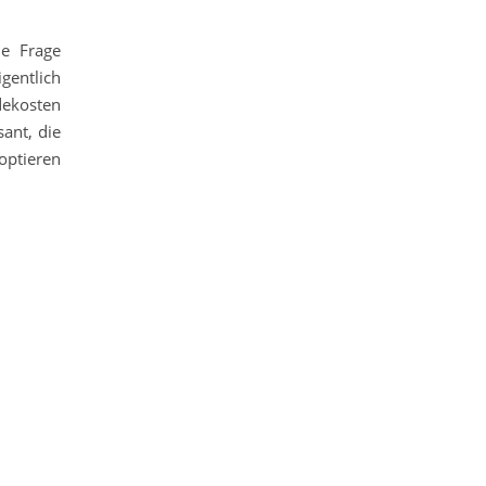
e Frage
gentlich
dekosten
ant, die
ptieren