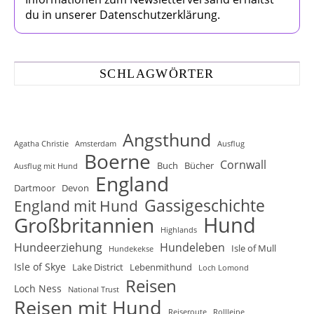
du in unserer Datenschutzerklärung.
SCHLAGWÖRTER
Angsthund
Agatha Christie
Amsterdam
Ausflug
Boerne
Cornwall
Buch
Bücher
Ausflug mit Hund
England
Dartmoor
Devon
Gassigeschichte
England mit Hund
Hund
Großbritannien
Highlands
Hundeerziehung
Hundeleben
Isle of Mull
Hundekekse
Isle of Skye
Lake District
Lebenmithund
Loch Lomond
Reisen
Loch Ness
National Trust
Reisen mit Hund
Reiseroute
Rollleine