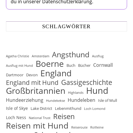
du in unserer Datenschutzerklärung.
SCHLAGWÖRTER
Angsthund
Agatha Christie
Amsterdam
Ausflug
Boerne
Cornwall
Buch
Bücher
Ausflug mit Hund
England
Dartmoor
Devon
Gassigeschichte
England mit Hund
Hund
Großbritannien
Highlands
Hundeerziehung
Hundeleben
Isle of Mull
Hundekekse
Isle of Skye
Lake District
Lebenmithund
Loch Lomond
Reisen
Loch Ness
National Trust
Reisen mit Hund
Reiseroute
Rollleine